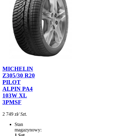
MICHELIN
Z305/30 R20
PILOT
ALPIN PA4
103W XL
3PMSF
2 749 zł
/ Szt.
Stan
magazynowy:
1 Szt.