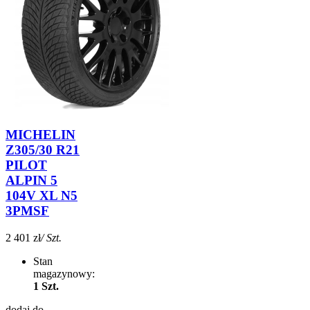
MICHELIN
Z305/30 R21
PILOT
ALPIN 5
104V XL N5
3PMSF
2 401 zł
/ Szt.
Stan
magazynowy:
1 Szt.
dodaj do