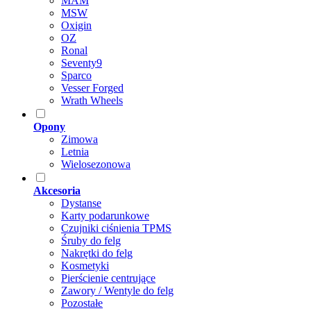
MAM
MSW
Oxigin
OZ
Ronal
Seventy9
Sparco
Vesser Forged
Wrath Wheels
Opony
Zimowa
Letnia
Wielosezonowa
Akcesoria
Dystanse
Karty podarunkowe
Czujniki ciśnienia TPMS
Śruby do felg
Nakrętki do felg
Kosmetyki
Pierścienie centrujące
Zawory / Wentyle do felg
Pozostałe