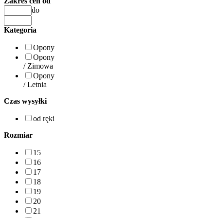
Zakres cen od
do
Kategoria
Opony
Opony
/ Zimowa
Opony
/ Letnia
Czas wysyłki
od ręki
Rozmiar
15
16
17
18
19
20
21