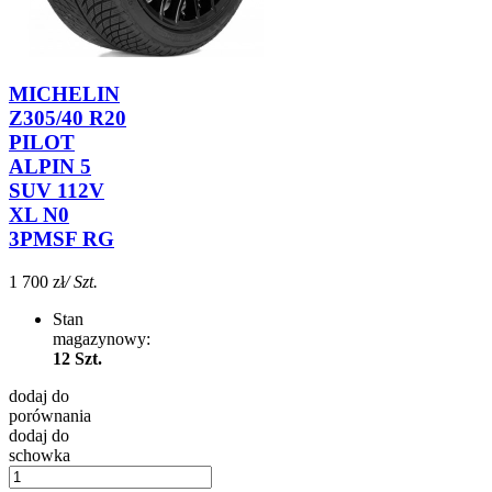
MICHELIN
Z305/40 R20
PILOT
ALPIN 5
SUV 112V
XL N0
3PMSF RG
1 700 zł
/ Szt.
Stan
magazynowy:
12 Szt.
dodaj do
porównania
dodaj do
schowka