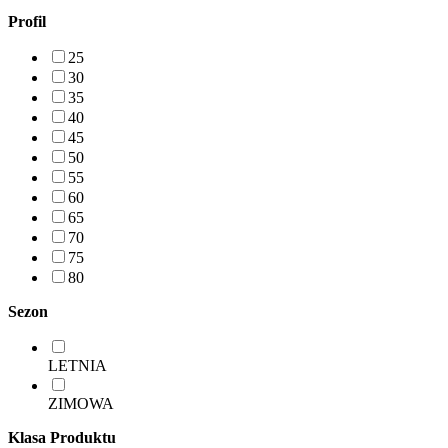
Profil
25
30
35
40
45
50
55
60
65
70
75
80
Sezon
LETNIA
ZIMOWA
Klasa Produktu