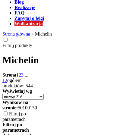
Blog
Realizacje
FAQ
Zapytaj o felgi
Wulkanizacja
Strona główna
»
Michelin
Filtruj produkty
Michelin
Strona
1
2
3
...
12
ogółem
produktów: 544
Wyświetlaj wg
Wyników na
stronie:
50
100
150
Filtruj po
parametrach
Filtruj po
parametrach