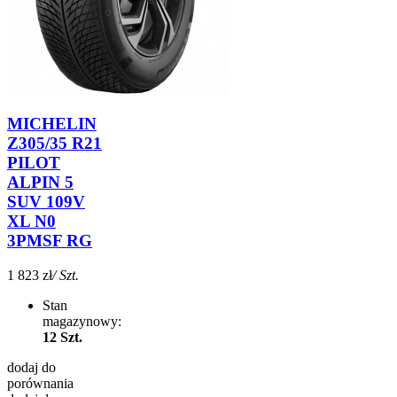
MICHELIN
Z305/35 R21
PILOT
ALPIN 5
SUV 109V
XL N0
3PMSF RG
1 823 zł
/ Szt.
Stan
magazynowy:
12 Szt.
dodaj do
porównania