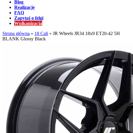
Blog
Realizacje
FAQ
Zapytaj o felgi
Wulkanizacja
Strona główna
»
18 Cali
»
JR Wheels JR34 18x9 ET20-42 5H
BLANK Glossy Black