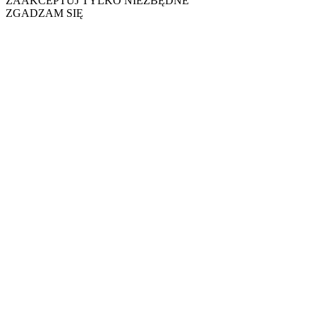
ZAAKCEPTUJ TYLKO NIEZBĘDNE
ZGADZAM SIĘ