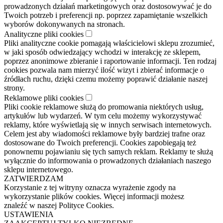
prowadzonych działań marketingowych oraz dostosowywać je do
Twoich potrzeb i preferencji np. poprzez zapamiętanie wszelkich
wyborów dokonywanych na stronach.
Analityczne pliki cookies
Pliki analityczne cookie pomagają właścicielowi sklepu zrozumieć,
w jaki sposób odwiedzający wchodzi w interakcję ze sklepem,
poprzez anonimowe zbieranie i raportowanie informacji. Ten rodzaj
cookies pozwala nam mierzyć ilość wizyt i zbierać informacje o
źródłach ruchu, dzięki czemu możemy poprawić działanie naszej
strony.
Reklamowe pliki cookies
Pliki cookie reklamowe służą do promowania niektórych usług,
artykułów lub wydarzeń. W tym celu możemy wykorzystywać
reklamy, które wyświetlają się w innych serwisach internetowych.
Celem jest aby wiadomości reklamowe były bardziej trafne oraz
dostosowane do Twoich preferencji. Cookies zapobiegają też
ponownemu pojawianiu się tych samych reklam. Reklamy te służą
wyłącznie do informowania o prowadzonych działaniach naszego
sklepu internetowego.
ZATWIERDZAM
Korzystanie z tej witryny oznacza wyrażenie zgody na
wykorzystanie plików cookies. Więcej informacji możesz
znaleźć w naszej Polityce Cookies.
USTAWIENIA