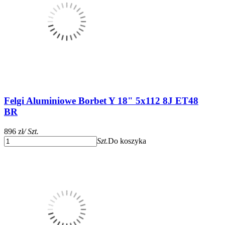
Felgi Aluminiowe Borbet Y 18" 5x112 8J ET48
BR
896 zł
/ Szt.
Szt.
Do koszyka