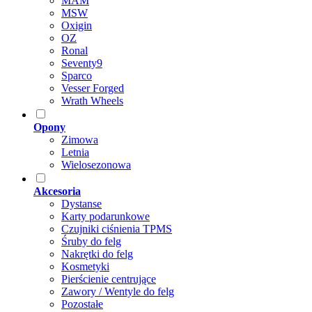
MAM
MSW
Oxigin
OZ
Ronal
Seventy9
Sparco
Vesser Forged
Wrath Wheels
Opony
Zimowa
Letnia
Wielosezonowa
Akcesoria
Dystanse
Karty podarunkowe
Czujniki ciśnienia TPMS
Śruby do felg
Nakrętki do felg
Kosmetyki
Pierścienie centrujące
Zawory / Wentyle do felg
Pozostałe