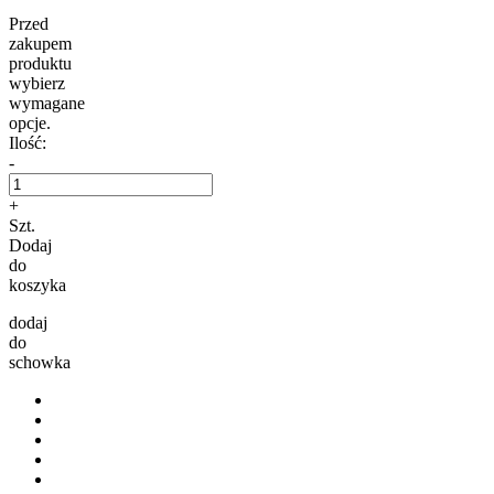
Przed
zakupem
produktu
wybierz
wymagane
opcje.
Ilość:
-
+
Szt.
Dodaj
do
koszyka
dodaj
do
schowka