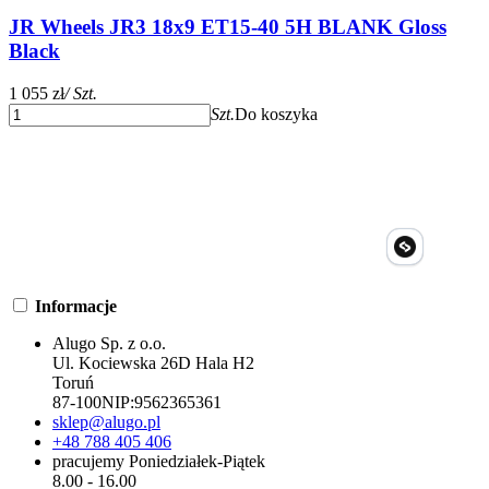
JR Wheels JR3 18x9 ET15-40 5H BLANK Gloss
Black
1 055 zł
/ Szt.
Szt.
Do koszyka
Informacje
Alugo Sp. z o.o.
Ul. Kociewska 26D Hala H2
Toruń
87-100
NIP:
9562365361
sklep@alugo.pl
+48 788 405 406
pracujemy Poniedziałek-Piątek
8.00 - 16.00