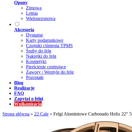
Opony
Zimowa
Letnia
Wielosezonowa
Akcesoria
Dystanse
Karty podarunkowe
Czujniki ciśnienia TPMS
Śruby do felg
Nakrętki do felg
Kosmetyki
Pierścienie centrujące
Zawory / Wentyle do felg
Pozostałe
Blog
Realizacje
FAQ
Zapytaj o felgi
Wulkanizacja
Strona główna
»
22 Cale
»
Felgi Aluminiowe Carbonado Helix 22" 