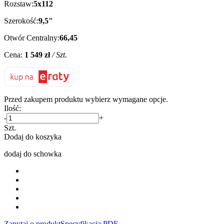
Rozstaw:
5x112
Szerokość:
9,5"
Otwór Centralny:
66,45
Cena:
1 549 zł
/ Szt.
Przed zakupem produktu wybierz wymagane opcje.
Ilość:
-
+
Szt.
Dodaj do koszyka
dodaj do schowka
Zapytaj o produkt
Specyfikacja PDF