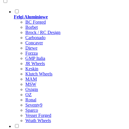
Felgi Aluminiowe
BC Forged
Borbet
Brock / RC Design
Carbonado
Concaver
Diewe
Forzza
GMP Italia
JR Wheels
Keskin
Klutch Wheels
MAM
MSW
Oxigin
OZ
Ronal
Seventy9
Sparco
Vesser Forged
Wrath Wheels