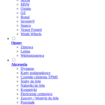
MAM
MSW
Oxigin
OZ
Ronal
Seventy9
Sparco
Vesser Forged
Wrath Wheels
Opony
Zimowa
Letnia
Wielosezonowa
Akcesoria
Dystanse
Karty podarunkowe
Czujniki ciśnienia TPMS
Śruby do felg
Nakrętki do felg
Kosmetyki
Pierścienie centrujące
Zawory / Wentyle do felg
Pozostałe