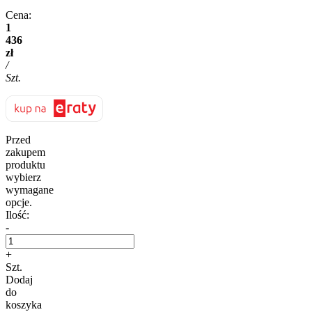
Cena:
1
436
zł
/
Szt.
Przed
zakupem
produktu
wybierz
wymagane
opcje.
Ilość:
-
+
Szt.
Dodaj
do
koszyka