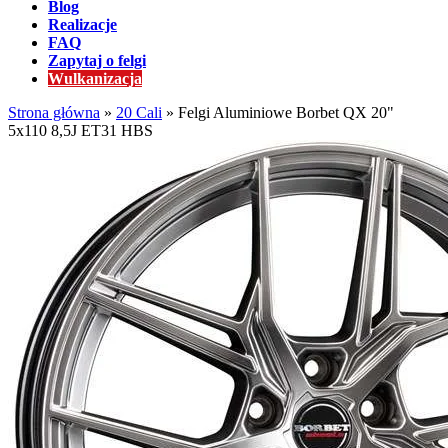
Blog
Realizacje
FAQ
Zapytaj o felgi
Wulkanizacja
Strona główna
»
20 Cali
»
Felgi Aluminiowe Borbet QX 20"
5x110 8,5J ET31 HBS