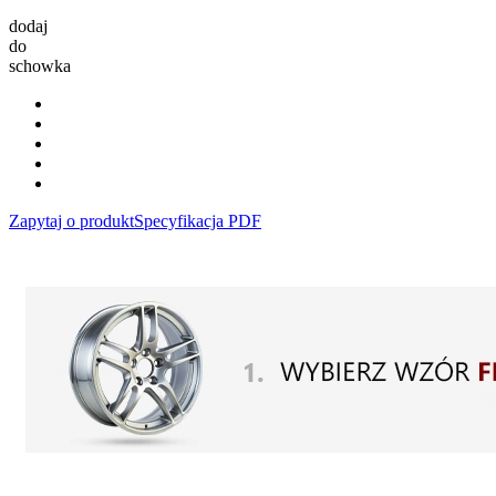
dodaj
do
schowka
Zapytaj o produkt
Specyfikacja PDF