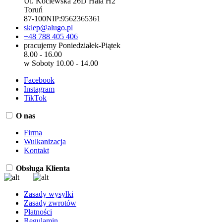
Ul. Kociewska 26D Hala H2
Toruń
87-100
NIP:
9562365361
sklep@alugo.pl
+48 788 405 406
pracujemy Poniedziałek-Piątek
8.00 - 16.00
w Soboty 10.00 - 14.00
Facebook
Instagram
TikTok
O nas
Firma
Wulkanizacja
Kontakt
Obsługa Klienta
Zasady wysyłki
Zasady zwrotów
Płatności
Regulamin