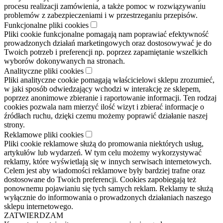
procesu realizacji zamówienia, a także pomoc w rozwiązywaniu
problemów z zabezpieczeniami i w przestrzeganiu przepisów.
Funkcjonalne pliki cookies
Pliki cookie funkcjonalne pomagają nam poprawiać efektywność
prowadzonych działań marketingowych oraz dostosowywać je do
Twoich potrzeb i preferencji np. poprzez zapamiętanie wszelkich
wyborów dokonywanych na stronach.
Analityczne pliki cookies
Pliki analityczne cookie pomagają właścicielowi sklepu zrozumieć,
w jaki sposób odwiedzający wchodzi w interakcję ze sklepem,
poprzez anonimowe zbieranie i raportowanie informacji. Ten rodzaj
cookies pozwala nam mierzyć ilość wizyt i zbierać informacje o
źródłach ruchu, dzięki czemu możemy poprawić działanie naszej
strony.
Reklamowe pliki cookies
Pliki cookie reklamowe służą do promowania niektórych usług,
artykułów lub wydarzeń. W tym celu możemy wykorzystywać
reklamy, które wyświetlają się w innych serwisach internetowych.
Celem jest aby wiadomości reklamowe były bardziej trafne oraz
dostosowane do Twoich preferencji. Cookies zapobiegają też
ponownemu pojawianiu się tych samych reklam. Reklamy te służą
wyłącznie do informowania o prowadzonych działaniach naszego
sklepu internetowego.
ZATWIERDZAM