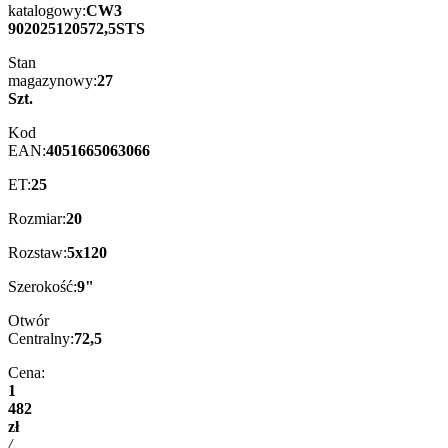
katalogowy:
CW3
902025120572,5STS
Stan
magazynowy:
27
Szt.
Kod
EAN:
4051665063066
ET:
25
Rozmiar:
20
Rozstaw:
5x120
Szerokość:
9"
Otwór
Centralny:
72,5
Cena:
1
482
zł
/