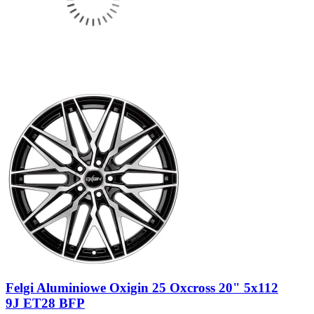
Felgi Aluminiowe Oxigin 25 Oxcross 20" 5x112
9J ET28 BFP