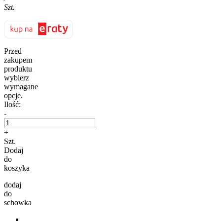
Szt.
Przed
zakupem
produktu
wybierz
wymagane
opcje.
Ilość:
-
+
Szt.
Dodaj
do
koszyka
dodaj
do
schowka