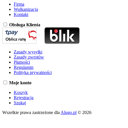
Firma
Wulkanizacja
Kontakt
Obsługa Klienta
Zasady wysyłki
Zasady zwrotów
Płatności
Regulamin
Polityka prywatności
Moje konto
Koszyk
Rejestracja
Szukaj
Wszelkie prawa zastrzeżone dla
Alugo.pl
© 2026