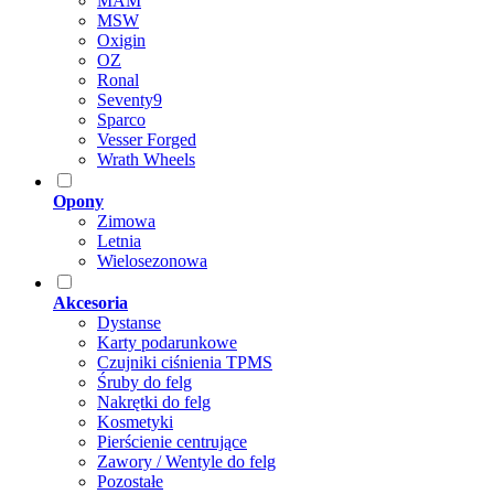
MAM
MSW
Oxigin
OZ
Ronal
Seventy9
Sparco
Vesser Forged
Wrath Wheels
Opony
Zimowa
Letnia
Wielosezonowa
Akcesoria
Dystanse
Karty podarunkowe
Czujniki ciśnienia TPMS
Śruby do felg
Nakrętki do felg
Kosmetyki
Pierścienie centrujące
Zawory / Wentyle do felg
Pozostałe