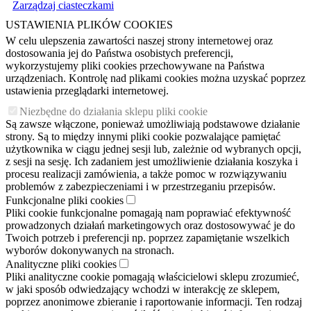
Zarządzaj ciasteczkami
USTAWIENIA PLIKÓW COOKIES
W celu ulepszenia zawartości naszej strony internetowej oraz
dostosowania jej do Państwa osobistych preferencji,
wykorzystujemy pliki cookies przechowywane na Państwa
urządzeniach. Kontrolę nad plikami cookies można uzyskać poprzez
ustawienia przeglądarki internetowej.
Niezbędne do działania sklepu pliki cookie
Są zawsze włączone, ponieważ umożliwiają podstawowe działanie
strony. Są to między innymi pliki cookie pozwalające pamiętać
użytkownika w ciągu jednej sesji lub, zależnie od wybranych opcji,
z sesji na sesję. Ich zadaniem jest umożliwienie działania koszyka i
procesu realizacji zamówienia, a także pomoc w rozwiązywaniu
problemów z zabezpieczeniami i w przestrzeganiu przepisów.
Funkcjonalne pliki cookies
Pliki cookie funkcjonalne pomagają nam poprawiać efektywność
prowadzonych działań marketingowych oraz dostosowywać je do
Twoich potrzeb i preferencji np. poprzez zapamiętanie wszelkich
wyborów dokonywanych na stronach.
Analityczne pliki cookies
Pliki analityczne cookie pomagają właścicielowi sklepu zrozumieć,
w jaki sposób odwiedzający wchodzi w interakcję ze sklepem,
poprzez anonimowe zbieranie i raportowanie informacji. Ten rodzaj