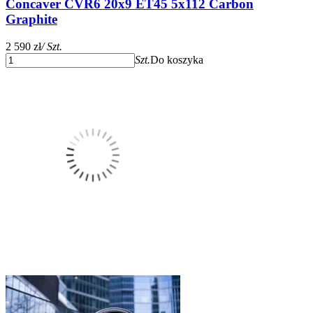
Concaver CVR6 20x9 ET45 5x112 Carbon
Graphite
2 590 zł
/ Szt.
Szt.
Do koszyka