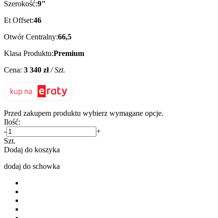
Szerokość:
9"
Et Offset:
46
Otwór Centralny:
66,5
Klasa Produktu:
Premium
Cena:
3 340 zł
/ Szt.
Przed zakupem produktu wybierz wymagane opcje.
Ilość:
-
+
Szt.
Dodaj do koszyka
dodaj do schowka