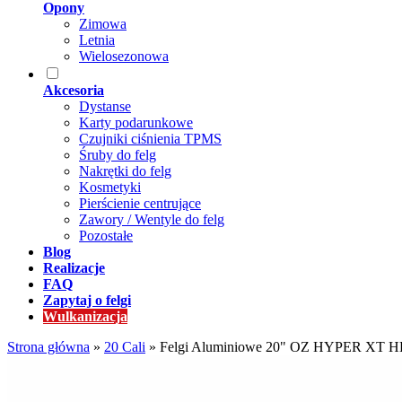
Opony
Zimowa
Letnia
Wielosezonowa
Akcesoria
Dystanse
Karty podarunkowe
Czujniki ciśnienia TPMS
Śruby do felg
Nakrętki do felg
Kosmetyki
Pierścienie centrujące
Zawory / Wentyle do felg
Pozostałe
Blog
Realizacje
FAQ
Zapytaj o felgi
Wulkanizacja
Strona główna
»
20 Cali
»
Felgi Aluminiowe 20" OZ HYPER XT HL