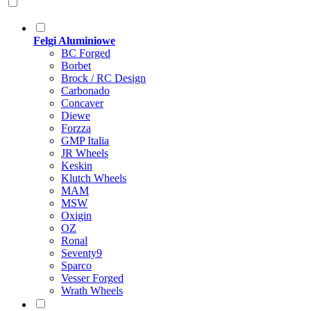
Felgi Aluminiowe
BC Forged
Borbet
Brock / RC Design
Carbonado
Concaver
Diewe
Forzza
GMP Italia
JR Wheels
Keskin
Klutch Wheels
MAM
MSW
Oxigin
OZ
Ronal
Seventy9
Sparco
Vesser Forged
Wrath Wheels