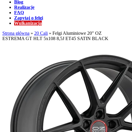
Blog
Realizacje
FAQ
Zapytaj o felgi
Wulkanizacja
Strona główna
»
20 Cali
»
Felgi Aluminiowe 20" OZ
ESTREMA GT HLT 5x108 8,5J ET45 SATIN BLACK