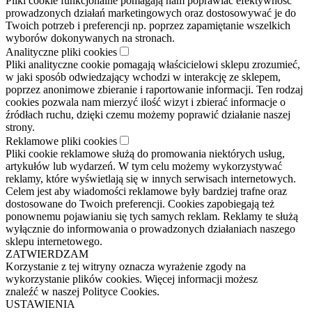
Pliki cookie funkcjonalne pomagają nam poprawiać efektywność
prowadzonych działań marketingowych oraz dostosowywać je do
Twoich potrzeb i preferencji np. poprzez zapamiętanie wszelkich
wyborów dokonywanych na stronach.
Analityczne pliki cookies
Pliki analityczne cookie pomagają właścicielowi sklepu zrozumieć,
w jaki sposób odwiedzający wchodzi w interakcję ze sklepem,
poprzez anonimowe zbieranie i raportowanie informacji. Ten rodzaj
cookies pozwala nam mierzyć ilość wizyt i zbierać informacje o
źródłach ruchu, dzięki czemu możemy poprawić działanie naszej
strony.
Reklamowe pliki cookies
Pliki cookie reklamowe służą do promowania niektórych usług,
artykułów lub wydarzeń. W tym celu możemy wykorzystywać
reklamy, które wyświetlają się w innych serwisach internetowych.
Celem jest aby wiadomości reklamowe były bardziej trafne oraz
dostosowane do Twoich preferencji. Cookies zapobiegają też
ponownemu pojawianiu się tych samych reklam. Reklamy te służą
wyłącznie do informowania o prowadzonych działaniach naszego
sklepu internetowego.
ZATWIERDZAM
Korzystanie z tej witryny oznacza wyrażenie zgody na
wykorzystanie plików cookies. Więcej informacji możesz
znaleźć w naszej Polityce Cookies.
USTAWIENIA