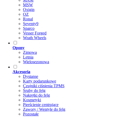
MAM
MSW
Oxigin
OZ
Ronal
Seventy9
Sparco
Vesser Forged
Wrath Wheels
Opony
Zimowa
Letnia
Wielosezonowa
Akcesoria
Dystanse
Karty podarunkowe
Czujniki ciśnienia TPMS
Śruby do felg
Nakrętki do felg
Kosmetyki
Pierścienie centrujące
Zawory / Wentyle do felg
Pozostałe