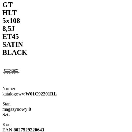
GT
HLT
5x108
8,5J
ET45
SATIN
BLACK
Numer
katalogowy:
W01C92201RL
Stan
magazynowy:
8
Szt.
Kod
EAN:
8027529220643