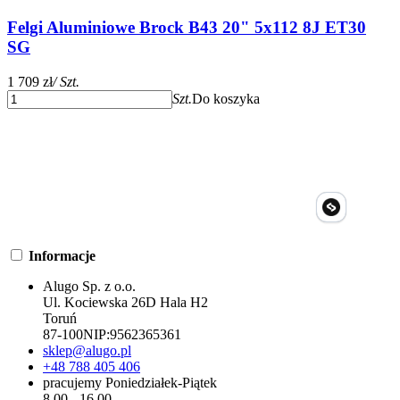
Felgi Aluminiowe Brock B43 20" 5x112 8J ET30
SG
1 709 zł
/ Szt.
Szt.
Do koszyka
Informacje
Alugo Sp. z o.o.
Ul. Kociewska 26D Hala H2
Toruń
87-100
NIP:
9562365361
sklep@alugo.pl
+48 788 405 406
pracujemy Poniedziałek-Piątek
8.00 - 16.00