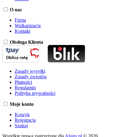
O nas
Firma
Wulkanizacja
Kontakt
Obsługa Klienta
Zasady wysyłki
Zasady zwrotów
Płatności
Regulamin
Polityka prywatności
Moje konto
Koszyk
Rejestracja
Szukaj
Wszelkie prawa zastrzeżone dla
Alugo.pl
© 2026