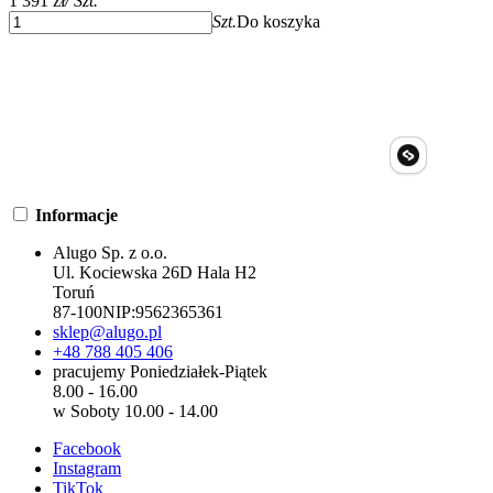
1 391 zł
/ Szt.
Szt.
Do koszyka
Informacje
Alugo Sp. z o.o.
Ul. Kociewska 26D Hala H2
Toruń
87-100
NIP:
9562365361
sklep@alugo.pl
+48 788 405 406
pracujemy Poniedziałek-Piątek
8.00 - 16.00
w Soboty 10.00 - 14.00
Facebook
Instagram
TikTok