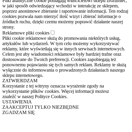
Pliki analityczne cookie pomagają właścicielowi sklepu zrozumieć,
w jaki sposób odwiedzający wchodzi w interakcję ze sklepem,
poprzez anonimowe zbieranie i raportowanie informacji. Ten rodzaj
cookies pozwala nam mierzyć ilość wizyt i zbierać informacje o
źródłach ruchu, dzięki czemu możemy poprawić działanie naszej
strony.
Reklamowe pliki cookies
Pliki cookie reklamowe służą do promowania niektórych usług,
artykułów lub wydarzeń. W tym celu możemy wykorzystywać
reklamy, które wyświetlają się w innych serwisach internetowych.
Celem jest aby wiadomości reklamowe były bardziej trafne oraz
dostosowane do Twoich preferencji. Cookies zapobiegają też
ponownemu pojawianiu się tych samych reklam. Reklamy te służą
wyłącznie do informowania o prowadzonych działaniach naszego
sklepu internetowego.
ZATWIERDZAM
Korzystanie z tej witryny oznacza wyrażenie zgody na
wykorzystanie plików cookies. Więcej informacji możesz
znaleźć w naszej Polityce Cookies.
USTAWIENIA
ZAAKCEPTUJ TYLKO NIEZBĘDNE
ZGADZAM SIĘ