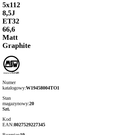
5x112
8,5J
ET32
66,6
Matt
Graphite
Numer
katalogowy:
W19458004TO1
Stan
magazynowy:
20
Szt.
Kod
EAN:
8027529227345
Rozmiar:
19