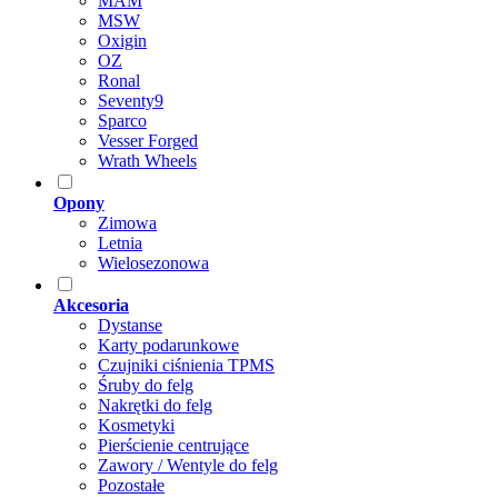
MAM
MSW
Oxigin
OZ
Ronal
Seventy9
Sparco
Vesser Forged
Wrath Wheels
Opony
Zimowa
Letnia
Wielosezonowa
Akcesoria
Dystanse
Karty podarunkowe
Czujniki ciśnienia TPMS
Śruby do felg
Nakrętki do felg
Kosmetyki
Pierścienie centrujące
Zawory / Wentyle do felg
Pozostałe