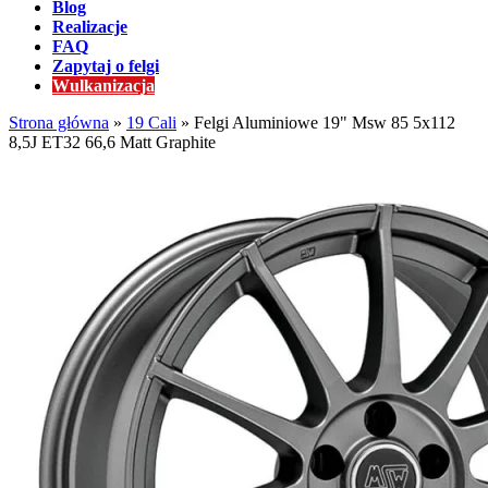
Blog
Realizacje
FAQ
Zapytaj o felgi
Wulkanizacja
Strona główna
»
19 Cali
»
Felgi Aluminiowe 19" Msw 85 5x112
8,5J ET32 66,6 Matt Graphite