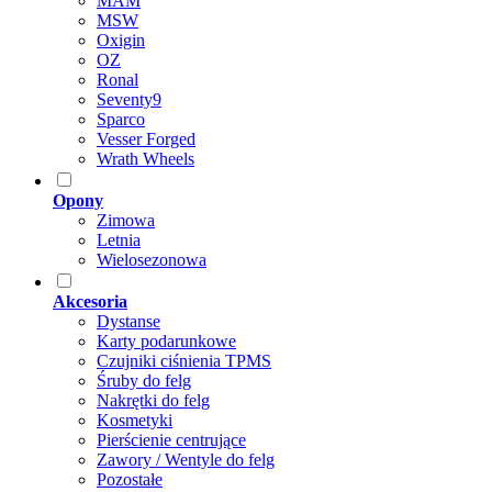
MAM
MSW
Oxigin
OZ
Ronal
Seventy9
Sparco
Vesser Forged
Wrath Wheels
Opony
Zimowa
Letnia
Wielosezonowa
Akcesoria
Dystanse
Karty podarunkowe
Czujniki ciśnienia TPMS
Śruby do felg
Nakrętki do felg
Kosmetyki
Pierścienie centrujące
Zawory / Wentyle do felg
Pozostałe