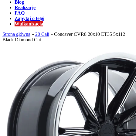
Blog
Realizacje
FAQ
Zapytaj o felgi
Wulkanizacja
Strona główna
»
20 Cali
»
Concaver CVR8 20x10 ET35 5x112
Black Diamond Cut