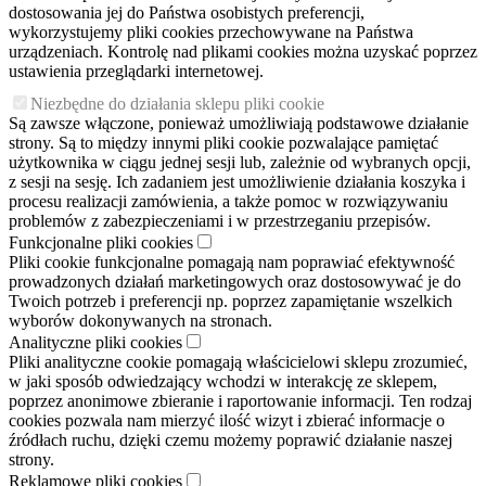
dostosowania jej do Państwa osobistych preferencji,
wykorzystujemy pliki cookies przechowywane na Państwa
urządzeniach. Kontrolę nad plikami cookies można uzyskać poprzez
ustawienia przeglądarki internetowej.
Niezbędne do działania sklepu pliki cookie
Są zawsze włączone, ponieważ umożliwiają podstawowe działanie
strony. Są to między innymi pliki cookie pozwalające pamiętać
użytkownika w ciągu jednej sesji lub, zależnie od wybranych opcji,
z sesji na sesję. Ich zadaniem jest umożliwienie działania koszyka i
procesu realizacji zamówienia, a także pomoc w rozwiązywaniu
problemów z zabezpieczeniami i w przestrzeganiu przepisów.
Funkcjonalne pliki cookies
Pliki cookie funkcjonalne pomagają nam poprawiać efektywność
prowadzonych działań marketingowych oraz dostosowywać je do
Twoich potrzeb i preferencji np. poprzez zapamiętanie wszelkich
wyborów dokonywanych na stronach.
Analityczne pliki cookies
Pliki analityczne cookie pomagają właścicielowi sklepu zrozumieć,
w jaki sposób odwiedzający wchodzi w interakcję ze sklepem,
poprzez anonimowe zbieranie i raportowanie informacji. Ten rodzaj
cookies pozwala nam mierzyć ilość wizyt i zbierać informacje o
źródłach ruchu, dzięki czemu możemy poprawić działanie naszej
strony.
Reklamowe pliki cookies