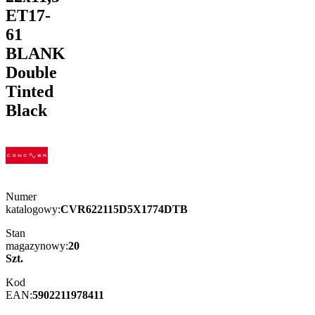
ET17-
61
BLANK
Double
Tinted
Black
Numer
katalogowy:
CVR622115D5X1774DTB
Stan
magazynowy:
20
Szt.
Kod
EAN:
5902211978411