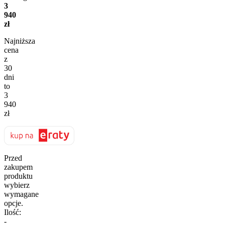
3
940
zł
Najniższa
cena
z
30
dni
to
3
940
zł
Przed
zakupem
produktu
wybierz
wymagane
opcje.
Ilość:
-