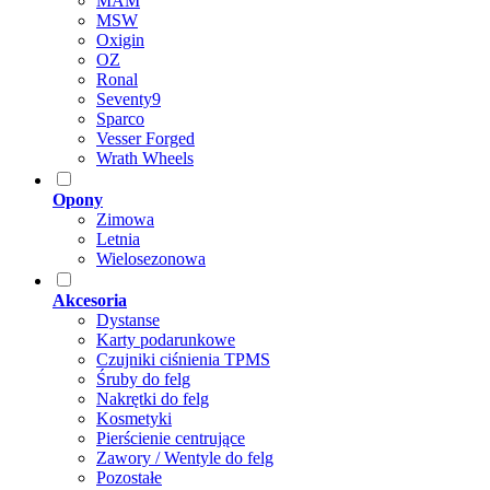
MAM
MSW
Oxigin
OZ
Ronal
Seventy9
Sparco
Vesser Forged
Wrath Wheels
Opony
Zimowa
Letnia
Wielosezonowa
Akcesoria
Dystanse
Karty podarunkowe
Czujniki ciśnienia TPMS
Śruby do felg
Nakrętki do felg
Kosmetyki
Pierścienie centrujące
Zawory / Wentyle do felg
Pozostałe