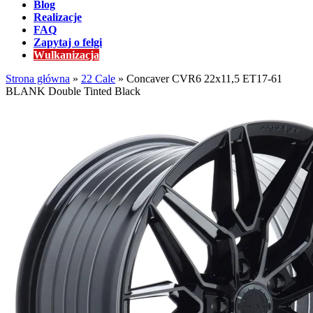
Blog
Realizacje
FAQ
Zapytaj o felgi
Wulkanizacja
Strona główna
»
22 Cale
»
Concaver CVR6 22x11,5 ET17-61
BLANK Double Tinted Black