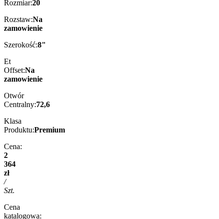
Rozmiar:
20
Rozstaw:
Na
zamowienie
Szerokość:
8"
Et
Offset:
Na
zamowienie
Otwór
Centralny:
72,6
Klasa
Produktu:
Premium
Cena:
2
364
zł
/
Szt.
Cena
katalogowa: