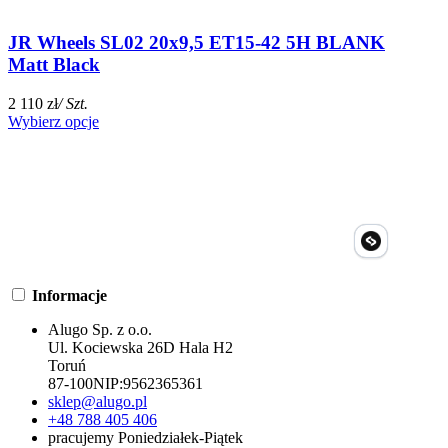
JR Wheels SL02 20x9,5 ET15-42 5H BLANK
Matt Black
2 110 zł
/ Szt.
Wybierz opcje
Informacje
Alugo Sp. z o.o.
Ul. Kociewska 26D Hala H2
Toruń
87-100
NIP:
9562365361
sklep@alugo.pl
+48 788 405 406
pracujemy Poniedziałek-Piątek