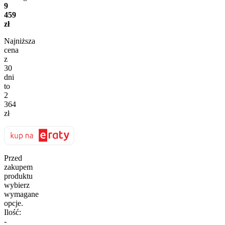
9
459
zł
Najniższa
cena
z
30
dni
to
2
364
zł
Przed
zakupem
produktu
wybierz
wymagane
opcje.
Ilość:
-