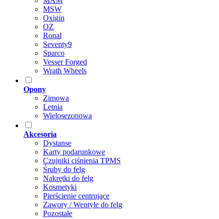
MAM
MSW
Oxigin
OZ
Ronal
Seventy9
Sparco
Vesser Forged
Wrath Wheels
Opony
Zimowa
Letnia
Wielosezonowa
Akcesoria
Dystanse
Karty podarunkowe
Czujniki ciśnienia TPMS
Śruby do felg
Nakrętki do felg
Kosmetyki
Pierścienie centrujące
Zawory / Wentyle do felg
Pozostałe