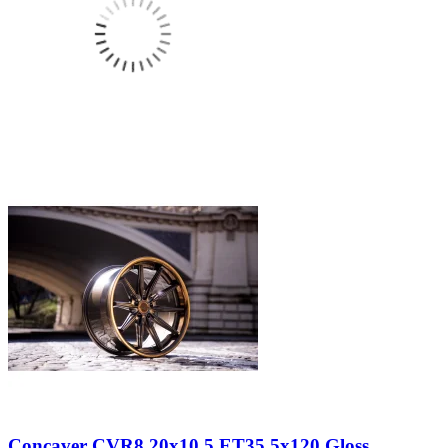
Concaver CVR8 20x10,5 ET35 5x120 Gloss