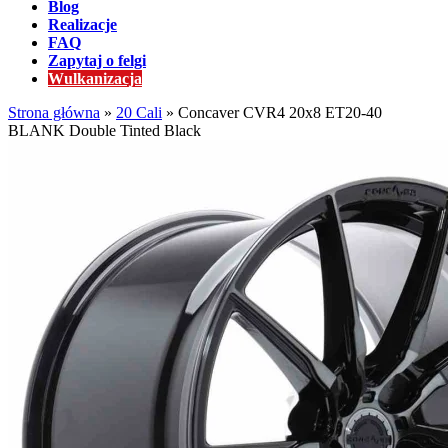
Blog
Realizacje
FAQ
Zapytaj o felgi
Wulkanizacja
Strona główna
»
20 Cali
»
Concaver CVR4 20x8 ET20-40
BLANK Double Tinted Black