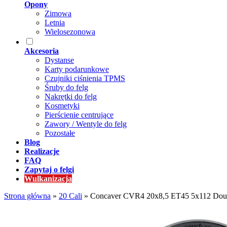
Opony
Zimowa
Letnia
Wielosezonowa
Akcesoria
Dystanse
Karty podarunkowe
Czujniki ciśnienia TPMS
Śruby do felg
Nakrętki do felg
Kosmetyki
Pierścienie centrujące
Zawory / Wentyle do felg
Pozostałe
Blog
Realizacje
FAQ
Zapytaj o felgi
Wulkanizacja
Strona główna
»
20 Cali
»
Concaver CVR4 20x8,5 ET45 5x112 Doub