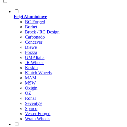
Felgi Aluminiowe
BC Forged
Borbet
Brock / RC Design
Carbonado
Concaver
Diewe
Forzza
GMP Italia
JR Wheels
Keskin
Klutch Wheels
MAM
MSW
Oxigin
OZ
Ronal
Seventy9
Sparco
Vesser Forged
Wrath Wheels