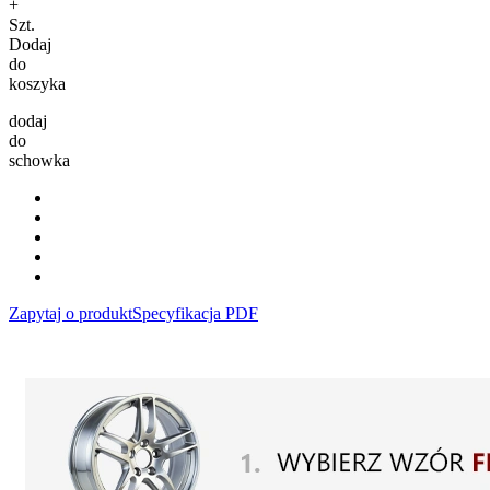
+
Szt.
Dodaj
do
koszyka
dodaj
do
schowka
Zapytaj o produkt
Specyfikacja PDF