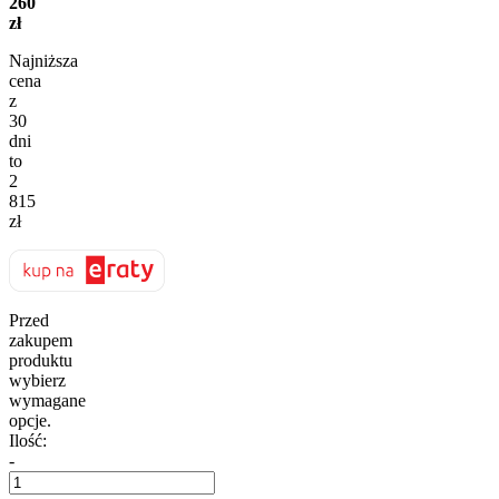
260
zł
Najniższa
cena
z
30
dni
to
2
815
zł
Przed
zakupem
produktu
wybierz
wymagane
opcje.
Ilość:
-