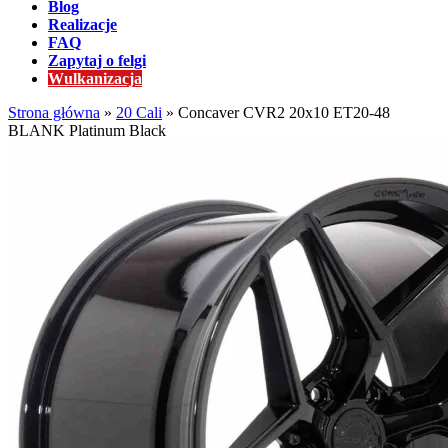
Blog
Realizacje
FAQ
Zapytaj o felgi
Wulkanizacja
Strona główna
»
20 Cali
»
Concaver CVR2 20x10 ET20-48
BLANK Platinum Black