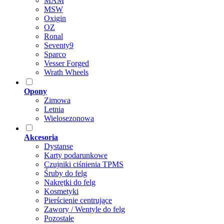
MAM
MSW
Oxigin
OZ
Ronal
Seventy9
Sparco
Vesser Forged
Wrath Wheels
Opony
Zimowa
Letnia
Wielosezonowa
Akcesoria
Dystanse
Karty podarunkowe
Czujniki ciśnienia TPMS
Śruby do felg
Nakrętki do felg
Kosmetyki
Pierścienie centrujące
Zawory / Wentyle do felg
Pozostałe