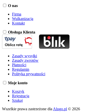
O nas
Firma
Wulkanizacja
Kontakt
Obsługa Klienta
Zasady wysyłki
Zasady zwrotów
Płatności
Regulamin
Polityka prywatności
Moje konto
Koszyk
Rejestracja
Szukaj
Wszelkie prawa zastrzeżone dla
Alugo.pl
© 2026