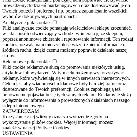
prowadzonych działań marketingowych oraz dostosowywać je do
Twoich potrzeb i preferencji np. poprzez zapamiętanie wszelkich
wyborów dokonywanych na stronach.
Analityczne pliki cookies
Pliki analityczne cookie pomagają właścicielowi sklepu zrozumieć,
w jaki sposób odwiedzający wchodzi w interakcję ze sklepem,
poprzez anonimowe zbieranie i raportowanie informacji. Ten rodzaj
cookies pozwala nam mierzyć ilość wizyt i zbierać informacje o
źródłach ruchu, dzięki czemu możemy poprawić działanie naszej
strony.
Reklamowe pliki cookies
Pliki cookie reklamowe służą do promowania niektórych usług,
artykułów lub wydarzeń. W tym celu możemy wykorzystywać
reklamy, które wyświetlają się w innych serwisach internetowych.
Celem jest aby wiadomości reklamowe były bardziej trafne oraz
dostosowane do Twoich preferencji. Cookies zapobiegają też
ponownemu pojawianiu się tych samych reklam. Reklamy te służą
wyłącznie do informowania o prowadzonych działaniach naszego
sklepu internetowego.
ZATWIERDZAM
Korzystanie z tej witryny oznacza wyrażenie zgody na
wykorzystanie plików cookies. Więcej informacji możesz
znaleźć w naszej Polityce Cookies.
USTAWIENIA