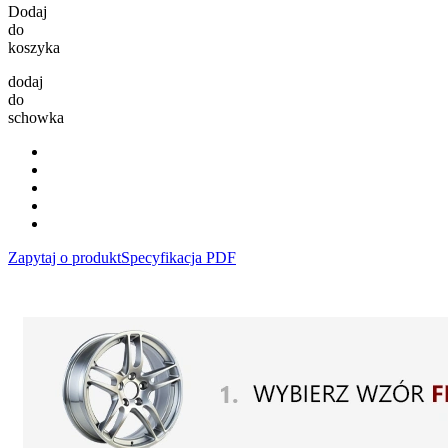
Dodaj
do
koszyka
dodaj
do
schowka
Zapytaj o produkt
Specyfikacja PDF