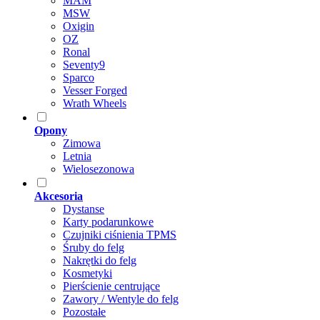
MAM
MSW
Oxigin
OZ
Ronal
Seventy9
Sparco
Vesser Forged
Wrath Wheels
Opony
Zimowa
Letnia
Wielosezonowa
Akcesoria
Dystanse
Karty podarunkowe
Czujniki ciśnienia TPMS
Śruby do felg
Nakrętki do felg
Kosmetyki
Pierścienie centrujące
Zawory / Wentyle do felg
Pozostałe