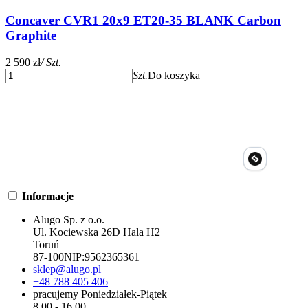
Concaver CVR1 20x9 ET20-35 BLANK Carbon
Graphite
2 590 zł
/ Szt.
Szt.
Do koszyka
Informacje
Alugo Sp. z o.o.
Ul. Kociewska 26D Hala H2
Toruń
87-100
NIP:
9562365361
sklep@alugo.pl
+48 788 405 406
pracujemy Poniedziałek-Piątek
8.00 - 16.00