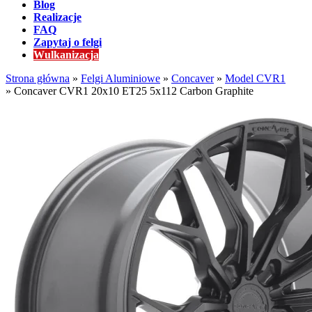
Blog
Realizacje
FAQ
Zapytaj o felgi
Wulkanizacja
Strona główna
»
Felgi Aluminiowe
»
Concaver
»
Model CVR1
»
Concaver CVR1 20x10 ET25 5x112 Carbon Graphite