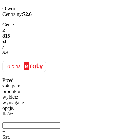
Otwór
Centralny:
72,6
Cena:
2
815
zł
/
Szt.
Przed
zakupem
produktu
wybierz
wymagane
opcje.
Ilość:
-
+
Szt.