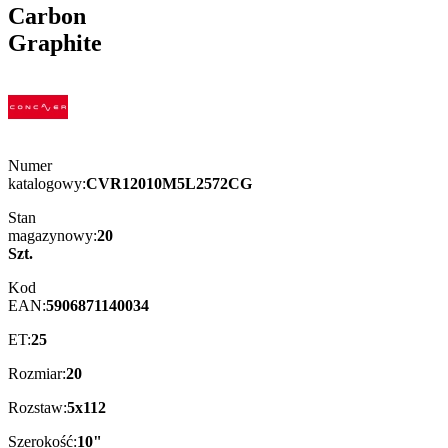
Carbon
Graphite
Numer
katalogowy:
CVR12010M5L2572CG
Stan
magazynowy:
20
Szt.
Kod
EAN:
5906871140034
ET:
25
Rozmiar:
20
Rozstaw:
5x112
Szerokość:
10"