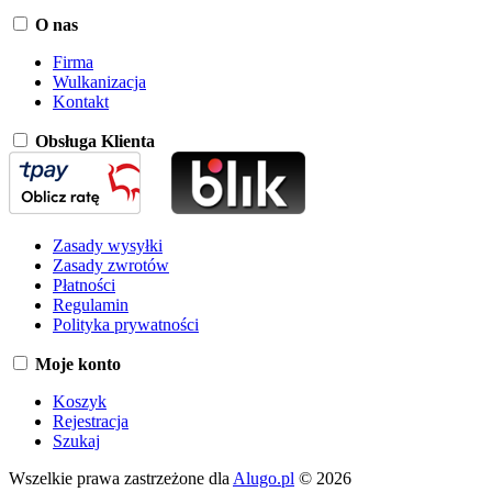
O nas
Firma
Wulkanizacja
Kontakt
Obsługa Klienta
Zasady wysyłki
Zasady zwrotów
Płatności
Regulamin
Polityka prywatności
Moje konto
Koszyk
Rejestracja
Szukaj
Wszelkie prawa zastrzeżone dla
Alugo.pl
© 2026