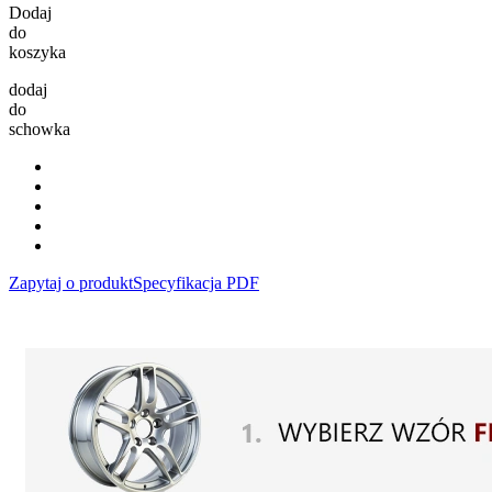
Dodaj
do
koszyka
dodaj
do
schowka
Zapytaj o produkt
Specyfikacja PDF