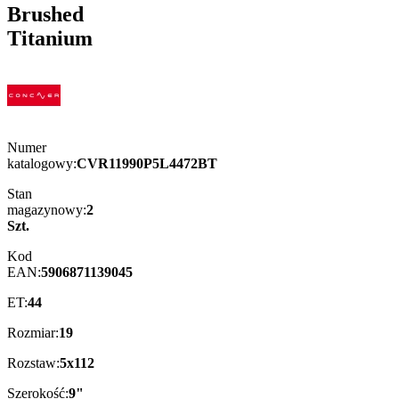
Brushed
Titanium
Numer
katalogowy:
CVR11990P5L4472BT
Stan
magazynowy:
2
Szt.
Kod
EAN:
5906871139045
ET:
44
Rozmiar:
19
Rozstaw:
5x112
Szerokość:
9"