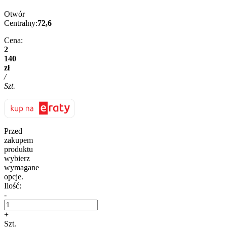
Otwór
Centralny:
72,6
Cena:
2
140
zł
/
Szt.
Przed
zakupem
produktu
wybierz
wymagane
opcje.
Ilość:
-
+
Szt.